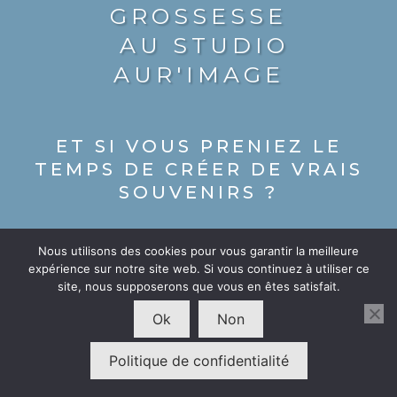
GROSSESSE
AU STUDIO
AUR'IMAGE
ET
SI VOUS PRENIEZ LE
TEMPS DE CRÉER DE VRAIS
SOUVENIRS ?
Nous utilisons des cookies pour vous garantir la meilleure
Ceux qui traversent les années, qu'on regarde avec
expérience sur notre site web. Si vous continuez à utiliser ce
site, nous supposerons que vous en êtes satisfait.
émotion, qu'on transmet comme un trésor de
famille.
Ok
Non
Politique de confidentialité
Mon approche repose sur cette idée : offrir bien
plus qu'une simple photo. Je vous accompagne pour