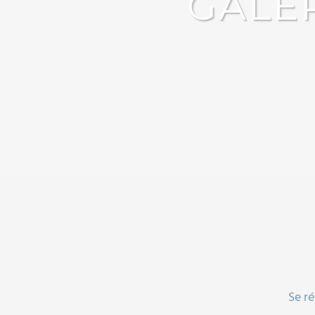
GALE
Se ré