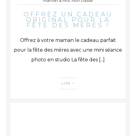
Maman & Moi
,
Non classé
OFFREZ UN CADEAU
ORIGINAL POUR LA
FÊTE DES MÈRES !
Offrez à votre maman le cadeau parfait
pour la fête des mères avec une mini séance
photo en studio La fête des
[...]
LIRE +