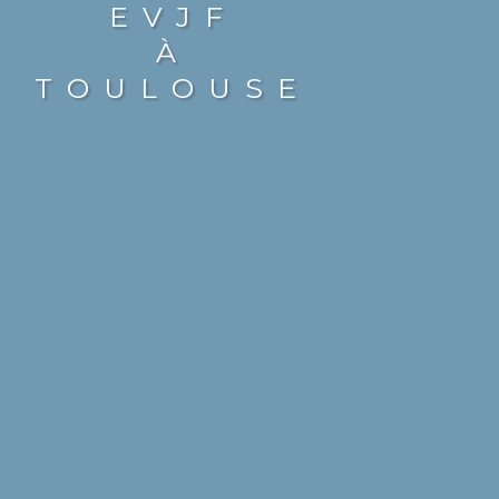
EVJF
À
TOULOUSE