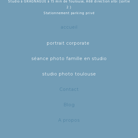
Studio à GRAGNAGUE à 15 min de Toulouse, A68 direction albi (sortie
2 )
Stationnement parking privé
accueil
portrait corporate
séance photo famille en studio
studio photo toulouse
Contact
Blog
A propos